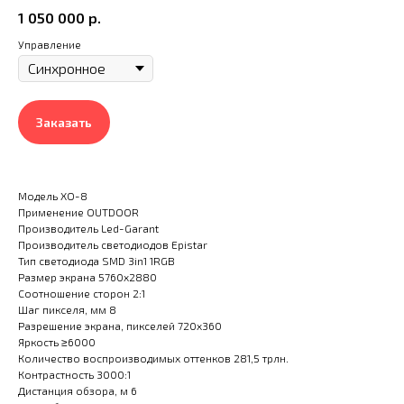
1 050 000
р.
Управление
Заказать
Модель XO-8
Применение OUTDOOR
Производитель Led-Garant
Производитель светодиодов Epistar
Тип светодиода SMD 3in1 1RGB
Размер экрана 5760x2880
Соотношение сторон 2:1
Шаг пикселя, мм 8
Разрешение экрана, пикселей 720x360
Яркость ≥6000
Количество воспроизводимых оттенков 281,5 трлн.
Контрастность 3000:1
Дистанция обзора, м 6