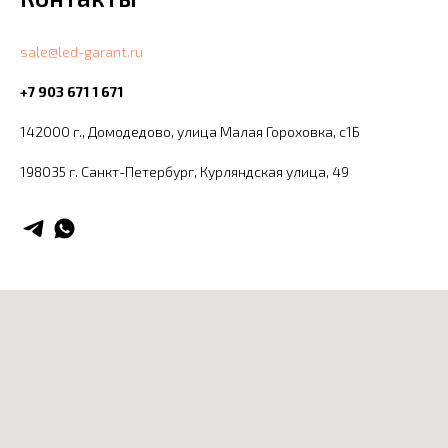
sale@led-garant.ru
+7 903 671 1 671
142000 г., Домодедово, улица Малая Гороховка, с1Б
198035 г. Санкт-Петербург, ​Курляндская улица, 49​