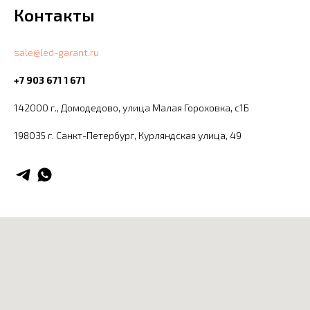
Контакты
sale@led-garant.ru
+7 903 671 1 671
142000 г., Домодедово, улица Малая Гороховка, с1Б
198035 г. Санкт-Петербург, ​Курляндская улица, 49​