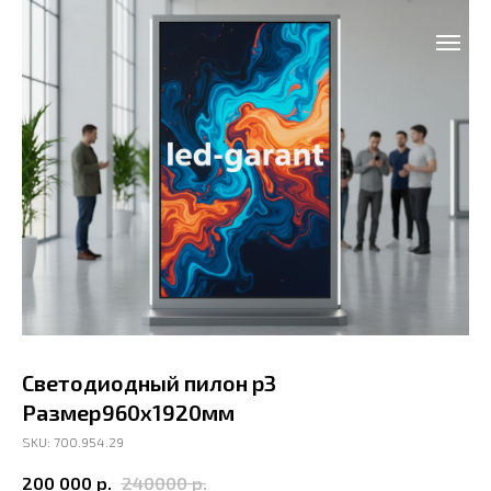
Cветодиодный пилон p3
Размер960х1920мм
SKU: 700.954.29
200 000
р.
240000
р.