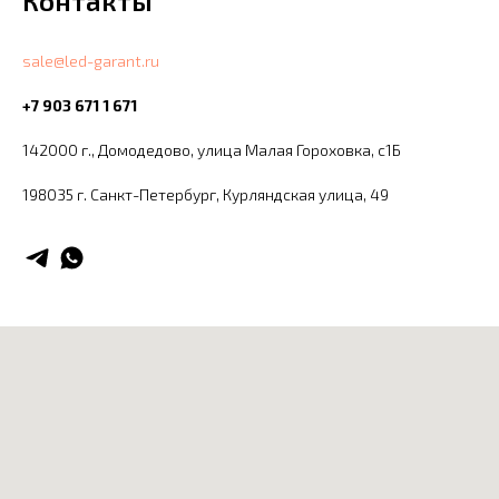
Контакты
sale@led-garant.ru
+7 903 671 1 671
142000 г., Домодедово, улица Малая Гороховка, с1Б
198035 г. Санкт-Петербург, ​Курляндская улица, 49​