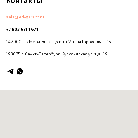
Контакты
sale@led-garant.ru
+7 903 671 1 671
142000 г., Домодедово, улица Малая Гороховка, с1Б
198035 г. Санкт-Петербург, ​Курляндская улица, 49​